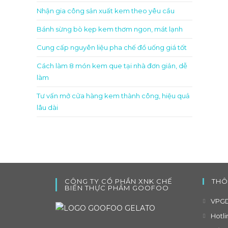
Nhận gia công sản xuất kem theo yêu cầu
Bánh sừng bò kẹp kem thơm ngon, mát lạnh
Cung cấp nguyên liệu pha chế đồ uống giá tốt
Cách làm 8 món kem que tại nhà đơn giản, dễ
làm
Tư vấn mở cửa hàng kem thành công, hiệu quả
lâu dài
CÔNG TY CỔ PHẦN XNK CHẾ
THÔ
BIẾN THỰC PHẨM GOOFOO
VPGD
Hotli