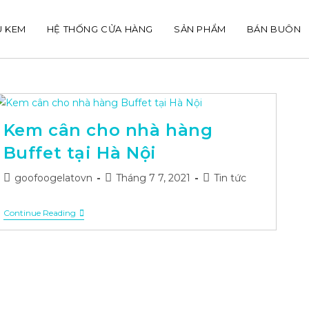
U KEM
HỆ THỐNG CỬA HÀNG
SẢN PHẨM
BÁN BUÔN
Kem cân cho nhà hàng
Buffet tại Hà Nội
Post
Post
Post
goofoogelatovn
Tháng 7 7, 2021
Tin tức
author:
published:
category:
Kem
Continue Reading
Cân
Cho
Nhà
Hàng
Buffet
Tại
Hà
Nội