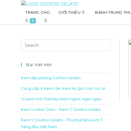
Skip
to
TRANG CHỦ
GIỚI THIỆU
BÁNH TRUNG TH
content
Toggle
0
website
search
Bài Viết Mới
Kem đậu phộng Goofoo Gelato
Cung cấp sỉ kem cân, kem ký giá cost cực rẻ
Vị kem mới Tiramisu thơm ngon, ngọt ngào
Kem cookie Oreo – Kem Ý Goofoo Gelato
Kem Ý Goofoo Gelato – Thương hiệu kem Ý
hàng đầu Việt Nam