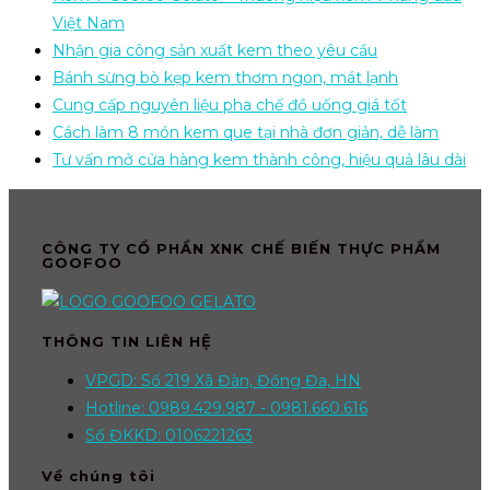
Việt Nam
Nhận gia công sản xuất kem theo yêu cầu
Bánh sừng bò kẹp kem thơm ngon, mát lạnh
Cung cấp nguyên liệu pha chế đồ uống giá tốt
Cách làm 8 món kem que tại nhà đơn giản, dễ làm
Tư vấn mở cửa hàng kem thành công, hiệu quả lâu dài
CÔNG TY CỔ PHẦN XNK CHẾ BIẾN THỰC PHẨM
GOOFOO
THÔNG TIN LIÊN HỆ
VPGD: Số 219 Xã Đàn, Đống Đa, HN
Hotline: 0989.429.987 - 0981.660.616
Số ĐKKD: 0106221263
Về chúng tôi