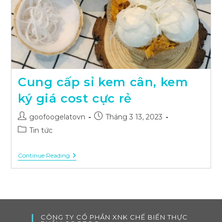
Cung cấp sỉ kem cân, kem
ký giá cost cực rẻ
Post
Post
goofoogelatovn
Tháng 3 13, 2023
author:
published:
Post
Tin tức
category:
Cung
Continue Reading
Cấp
Sỉ
Kem
Cân,
Kem
Ký
Giá
CÔNG TY CỔ PHẦN XNK CHẾ BIẾN THỰC
Cost