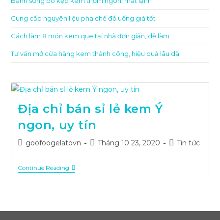
Bánh sừng bò kẹp kem thơm ngon, mát lạnh
Cung cấp nguyên liệu pha chế đồ uống giá tốt
Cách làm 8 món kem que tại nhà đơn giản, dễ làm
Tư vấn mở cửa hàng kem thành công, hiệu quả lâu dài
Địa chỉ bán sỉ lẻ kem Ý
ngon, uy tín
Post
Post
Post
goofoogelatovn
Tháng 10 23, 2020
Tin tức
author:
published:
category:
Địa
Continue Reading
Chỉ
Bán
Sỉ
Lẻ
Kem
Ý