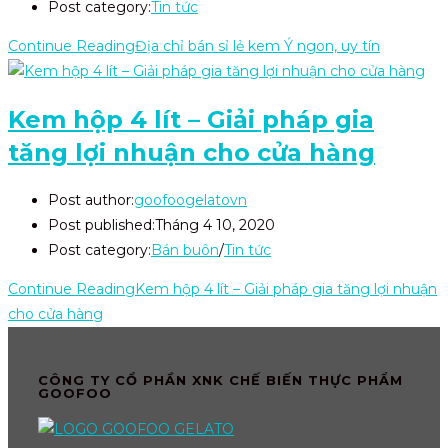
Post category:
Tin tức
Continue Reading
Địa chỉ bán sỉ lẻ kem Ý ngon, uy tín
Kem hộp 4 lít – Giải pháp gia
tăng lợi nhuận cho cửa hàng
Post author:
goofoogelatovn
Post published:
Tháng 4 10, 2020
Post category:
Bán buôn
/
Tin tức
Continue Reading
Kem hộp 4 lít – Giải pháp gia tăng lợi nhuận
cho cửa hàng
CÔNG TY CỔ PHẦN XNK CHẾ BIẾN THỰC PHẨM
GOOFOO