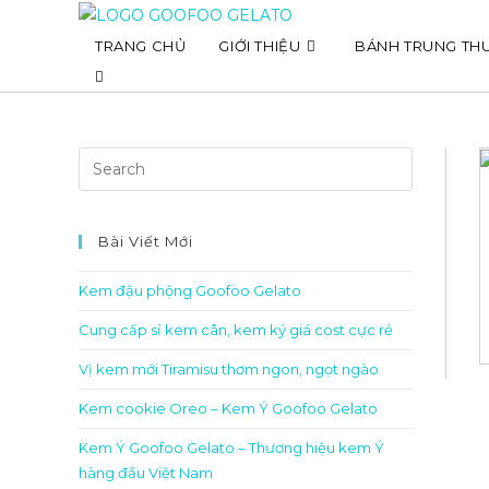
Skip
to
TRANG CHỦ
GIỚI THIỆU
BÁNH TRUNG TH
content
Toggle
website
search
Bài Viết Mới
Kem đậu phộng Goofoo Gelato
Cung cấp sỉ kem cân, kem ký giá cost cực rẻ
Vị kem mới Tiramisu thơm ngon, ngọt ngào
Kem cookie Oreo – Kem Ý Goofoo Gelato
Kem Ý Goofoo Gelato – Thương hiệu kem Ý
hàng đầu Việt Nam