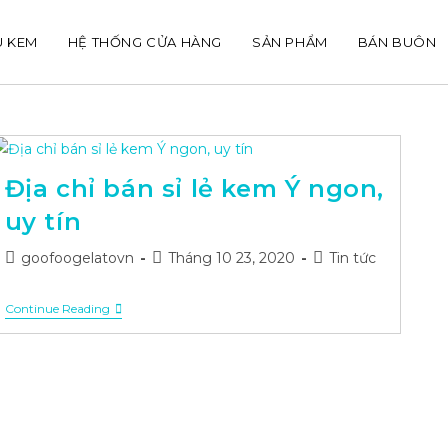
U KEM
HỆ THỐNG CỬA HÀNG
SẢN PHẨM
BÁN BUÔN
Địa chỉ bán sỉ lẻ kem Ý ngon,
uy tín
Post
Post
Post
goofoogelatovn
Tháng 10 23, 2020
Tin tức
author:
published:
category:
Địa
Continue Reading
Chỉ
Bán
Sỉ
Lẻ
Kem
Ý
Ngon,
Uy