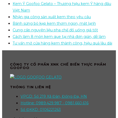
Kem Ý Goofoo Gelato – Thương hiệu kem Ý hàng đầu
Việt Nam
Nhận gia công sản xuất kem theo yêu cầu
Bánh sừng bò kẹp kem thơm ngon, mát lạnh
Cung cấp nguyên liệu pha chế đồ uống giá tốt
Cách làm 8 món kem que tại nhà đơn giản, dễ làm
Tư vấn mở cửa hàng kem thành công, hiệu quả lâu dài
CÔNG TY CỔ PHẦN XNK CHẾ BIẾN THỰC PHẨM
GOOFOO
THÔNG TIN LIÊN HỆ
VPGD: Số 219 Xã Đàn, Đống Đa, HN
Hotline: 0989.429.987 - 0981.660.616
Số ĐKKD: 0106221263