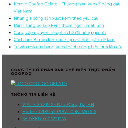
Kem Ý Goofoo Gelato – Thương hiệu kem Ý hàng đầu
Việt Nam
Nhận gia công sản xuất kem theo yêu cầu
Bánh sừng bò kẹp kem thơm ngon, mát lạnh
Cung cấp nguyên liệu pha chế đồ uống giá tốt
Cách làm 8 món kem que tại nhà đơn giản, dễ làm
Tư vấn mở cửa hàng kem thành công, hiệu quả lâu dài
CÔNG TY CỔ PHẦN XNK CHẾ BIẾN THỰC PHẨM
GOOFOO
THÔNG TIN LIÊN HỆ
VPGD: Số 219 Xã Đàn, Đống Đa, HN
Hotline: 0989.429.987 - 0981.660.616
Số ĐKKD: 0106221263