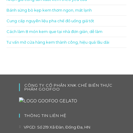
Bánh sừng bò kẹp kem thơm ngon, mát lạnh
Cung cấp nguyên liệu pha chế đồ uống giá tốt
Cách làm 8 món kem que tại nhà đơn giản, dễ làm
Tư vấn mở cửa hàng kem thành công, hiệu quả lâu dài
CÔNG TY CỔ PHẦN XNK CHẾ BIẾN THỰC
PHẨM GOOFOO
THÔNG TIN LIÊN HỆ
VPGD: Số 219 Xã Đàn, Đống Đa, HN