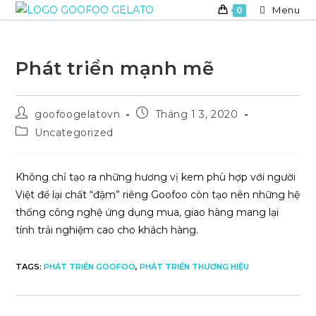
Skip
Menu
0
to
content
Phát triển mạnh mẽ
Post
Post
goofoogelatovn
Tháng 1 3, 2020
author:
published:
Post
Uncategorized
category:
Không chỉ tạo ra những hương vị kem phù hợp với người
Việt để lại chất “đậm” riêng Goofoo còn tạo nên những hệ
thống công nghệ ứng dụng mua, giao hàng mang lại
tính trải nghiệm cao cho khách hàng.
TAGS
:
PHÁT TRIỂN GOOFOO
,
PHÁT TRIỂN THƯƠNG HIỆU