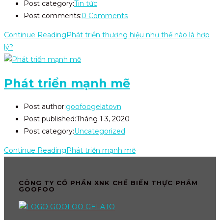
Post category:
Tin tức
Post comments:
0 Comments
Continue Reading
Phát triển thương hiệu như thế nào là hợp
lý?
Phát triển mạnh mẽ
Post author:
goofoogelatovn
Post published:
Tháng 1 3, 2020
Post category:
Uncategorized
Continue Reading
Phát triển mạnh mẽ
CÔNG TY CỔ PHẦN XNK CHẾ BIẾN THỰC PHẨM
GOOFOO