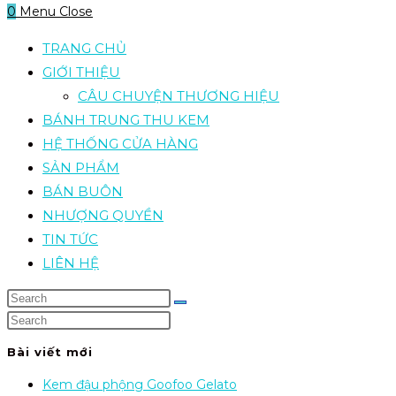
0
Menu
Close
TRANG CHỦ
GIỚI THIỆU
CÂU CHUYỆN THƯƠNG HIỆU
BÁNH TRUNG THU KEM
HỆ THỐNG CỬA HÀNG
SẢN PHẨM
BÁN BUÔN
NHƯỢNG QUYỀN
TIN TỨC
LIÊN HỆ
Bài viết mới
Kem đậu phộng Goofoo Gelato