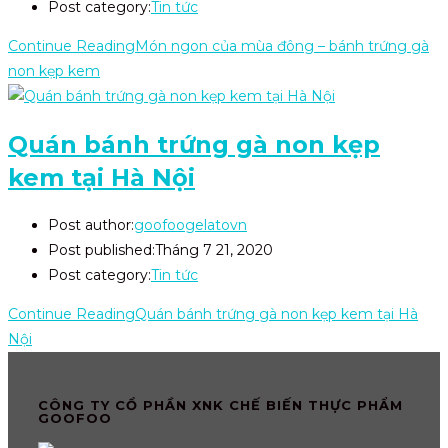
Post category:
Tin tức
Continue Reading
Món ngon của mùa đông – bánh trứng gà
non kẹp kem
Quán bánh trứng gà non kẹp
kem tại Hà Nội
Post author:
goofoogelatovn
Post published:
Tháng 7 21, 2020
Post category:
Tin tức
Continue Reading
Quán bánh trứng gà non kẹp kem tại Hà
Nội
CÔNG TY CỔ PHẦN XNK CHẾ BIẾN THỰC PHẨM
GOOFOO