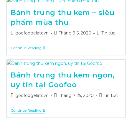
Hương
Vị
Bánh trung thu kem – siêu
Thanh
Mát
phẩm mùa thu
–
Ấm
Post
Post
Post
Áp
goofoogelatovn
Tháng 9 5, 2020
Tin tức
Đêm
author:
published:
category:
Trăng
Bánh
Continue Reading
Trung
Thu
Kem
–
Siêu
Bánh trung thu kem ngon,
Phẩm
Mùa
uy tín tại Goofoo
Thu
Post
Post
Post
goofoogelatovn
Tháng 7 25, 2020
Tin tức
author:
published:
category:
Bánh
Continue Reading
Trung
Thu
Kem
Ngon,