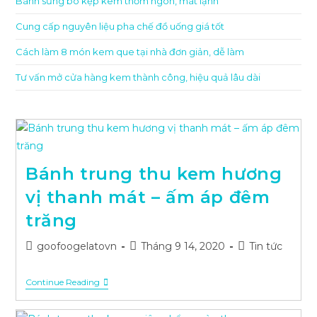
Bánh sừng bò kẹp kem thơm ngon, mát lạnh
Cung cấp nguyên liệu pha chế đồ uống giá tốt
Cách làm 8 món kem que tại nhà đơn giản, dễ làm
Tư vấn mở cửa hàng kem thành công, hiệu quả lâu dài
Bánh trung thu kem hương
vị thanh mát – ấm áp đêm
trăng
Post
Post
Post
goofoogelatovn
Tháng 9 14, 2020
Tin tức
author:
published:
category:
Bánh
Continue Reading
Trung
Thu
Kem