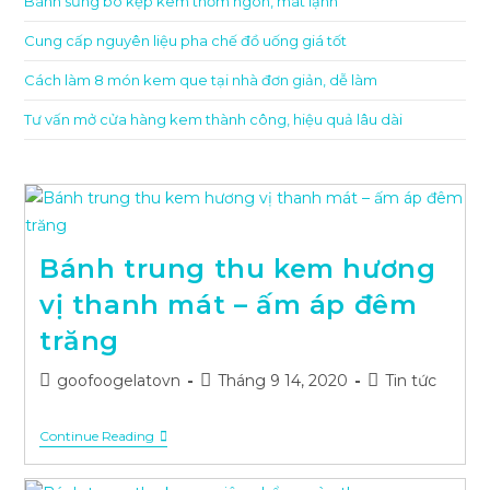
Bánh sừng bò kẹp kem thơm ngon, mát lạnh
Cung cấp nguyên liệu pha chế đồ uống giá tốt
Cách làm 8 món kem que tại nhà đơn giản, dễ làm
Tư vấn mở cửa hàng kem thành công, hiệu quả lâu dài
Bánh trung thu kem hương
vị thanh mát – ấm áp đêm
trăng
Post
Post
Post
goofoogelatovn
Tháng 9 14, 2020
Tin tức
author:
published:
category:
Bánh
Continue Reading
Trung
Thu
Kem