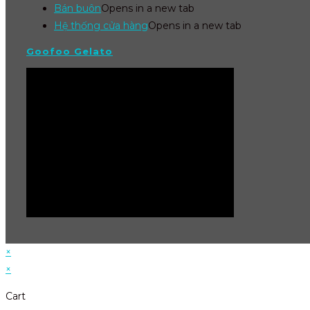
Bán buôn
Opens in a new tab
Hệ thống cửa hàng
Opens in a new tab
Goofoo Gelato
×
×
Cart