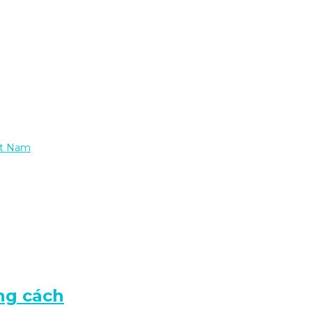
ệt Nam
ng cách