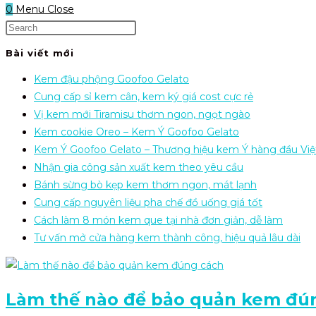
0
Menu
Close
Bài viết mới
Kem đậu phộng Goofoo Gelato
Cung cấp sỉ kem cân, kem ký giá cost cực rẻ
Vị kem mới Tiramisu thơm ngon, ngọt ngào
Kem cookie Oreo – Kem Ý Goofoo Gelato
Kem Ý Goofoo Gelato – Thương hiệu kem Ý hàng đầu Vi
Nhận gia công sản xuất kem theo yêu cầu
Bánh sừng bò kẹp kem thơm ngon, mát lạnh
Cung cấp nguyên liệu pha chế đồ uống giá tốt
Cách làm 8 món kem que tại nhà đơn giản, dễ làm
Tư vấn mở cửa hàng kem thành công, hiệu quả lâu dài
Làm thế nào để bảo quản kem đú