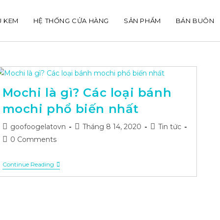
U KEM
HỆ THỐNG CỬA HÀNG
SẢN PHẨM
BÁN BUÔN
Mochi là gì? Các loại bánh
mochi phổ biến nhất
Post
Post
Post
goofoogelatovn
Tháng 8 14, 2020
Tin tức
author:
published:
category:
Post
0 Comments
comments:
Mochi
Continue Reading
Là
Gì?
Các
Loại
Bánh
Mochi
Phổ