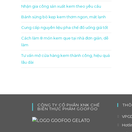
Nhận gia công sản xuất kem theo yêu cầu
Bánh sừng bò kẹp kem thơm ngon, mát lạnh
Cung cấp nguyên liệu pha chế đồ uống giá tốt
Cách làm 8 món kem que tại nhà đơn giản, dễ
làm
Tư vấn mở cửa hàng kem thành công, hiệu quả
lâu dài
CÔNG TY CỔ PHẦN XNK CHẾ
THÔ
BIẾN THỰC PHẨM GOOFOO
VPGD
Hotli