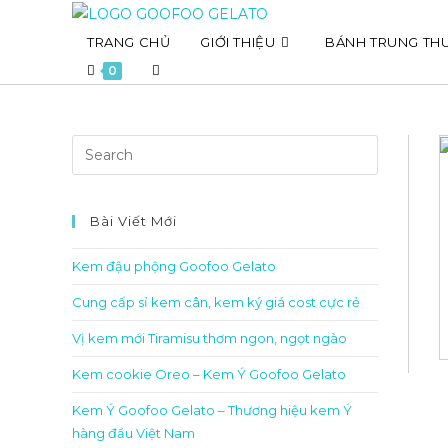
Skip
to
TRANG CHỦ
GIỚI THIỆU
BÁNH TRUNG TH
content
Toggle
0
website
search
Bài Viết Mới
Kem đậu phộng Goofoo Gelato
Cung cấp sỉ kem cân, kem ký giá cost cực rẻ
Vị kem mới Tiramisu thơm ngon, ngọt ngào
Kem cookie Oreo – Kem Ý Goofoo Gelato
Kem Ý Goofoo Gelato – Thương hiệu kem Ý
hàng đầu Việt Nam