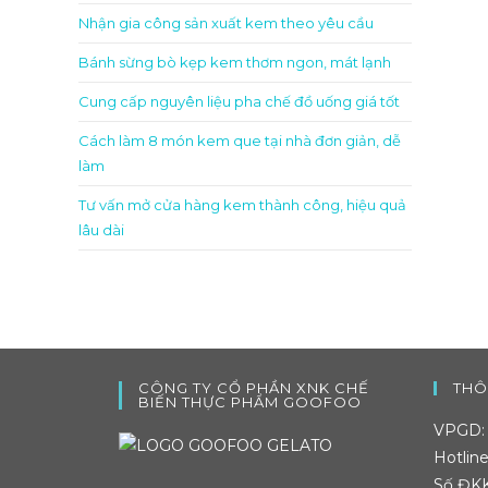
Nhận gia công sản xuất kem theo yêu cầu
Bánh sừng bò kẹp kem thơm ngon, mát lạnh
Cung cấp nguyên liệu pha chế đồ uống giá tốt
Cách làm 8 món kem que tại nhà đơn giản, dễ
làm
Tư vấn mở cửa hàng kem thành công, hiệu quả
lâu dài
CÔNG TY CỔ PHẦN XNK CHẾ
THÔ
BIẾN THỰC PHẨM GOOFOO
VPGD: 
Hotlin
Số ĐKK