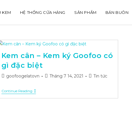
U KEM
HỆ THỐNG CỬA HÀNG
SẢN PHẨM
BÁN BUÔN
Kem cân – Kem ký Goofoo có
gì đặc biệt
Post
Post
Post
goofoogelatovn
Tháng 7 14, 2021
Tin tức
author:
published:
category:
Kem
Continue Reading
Cân
–
Kem
Ký
Goofoo
Có
Gì
Đặc