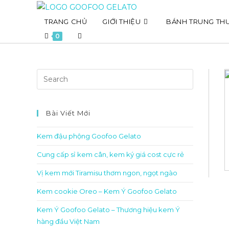
Skip
to
TRANG CHỦ
GIỚI THIỆU
BÁNH TRUNG TH
content
Toggle
0
website
search
Bài Viết Mới
Kem đậu phộng Goofoo Gelato
Cung cấp sỉ kem cân, kem ký giá cost cực rẻ
Vị kem mới Tiramisu thơm ngon, ngọt ngào
Kem cookie Oreo – Kem Ý Goofoo Gelato
Kem Ý Goofoo Gelato – Thương hiệu kem Ý
hàng đầu Việt Nam