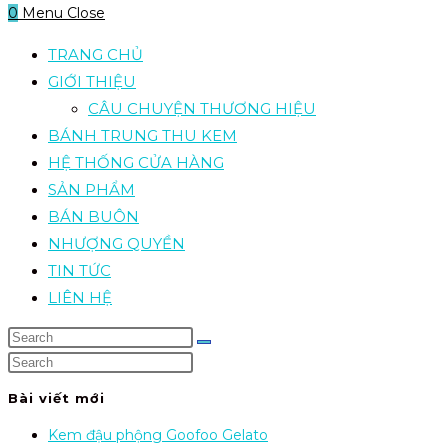
0
Menu
Close
TRANG CHỦ
GIỚI THIỆU
CÂU CHUYỆN THƯƠNG HIỆU
BÁNH TRUNG THU KEM
HỆ THỐNG CỬA HÀNG
SẢN PHẨM
BÁN BUÔN
NHƯỢNG QUYỀN
TIN TỨC
LIÊN HỆ
Bài viết mới
Kem đậu phộng Goofoo Gelato