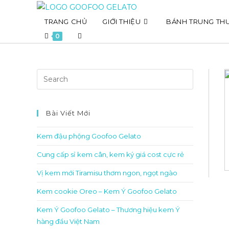
Skip
to
TRANG CHỦ
GIỚI THIỆU
BÁNH TRUNG TH
content
Toggle
0
website
search
Bài Viết Mới
Kem đậu phộng Goofoo Gelato
Cung cấp sỉ kem cân, kem ký giá cost cực rẻ
Vị kem mới Tiramisu thơm ngon, ngọt ngào
Kem cookie Oreo – Kem Ý Goofoo Gelato
Kem Ý Goofoo Gelato – Thương hiệu kem Ý
hàng đầu Việt Nam