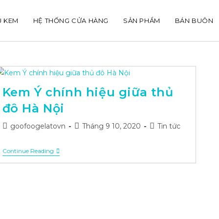
U KEM
HỆ THỐNG CỬA HÀNG
SẢN PHẨM
BÁN BUÔN
Kem Ý chính hiệu giữa thủ
đô Hà Nội
Post
Post
Post
goofoogelatovn
Tháng 9 10, 2020
Tin tức
author:
published:
category:
Kem
Continue Reading
Ý
Chính
Hiệu
Giữa
Thủ
Đô
Hà
Nội