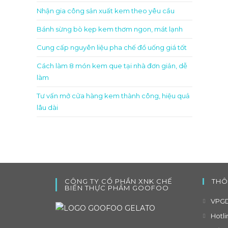
Nhận gia công sản xuất kem theo yêu cầu
Bánh sừng bò kẹp kem thơm ngon, mát lạnh
Cung cấp nguyên liệu pha chế đồ uống giá tốt
Cách làm 8 món kem que tại nhà đơn giản, dễ
làm
Tư vấn mở cửa hàng kem thành công, hiệu quả
lâu dài
CÔNG TY CỔ PHẦN XNK CHẾ
THÔ
BIẾN THỰC PHẨM GOOFOO
VPGD
Hotli