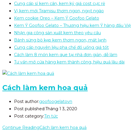
Cung cấp sỉ kem cân, kem ký giá cost cực rẻ
Vị kem mới Tiramisu thơm ngon, ngọt ngào
Kem cookie Oreo – Kem Ý Goofoo Gelato
Kem Ý Goofoo Gelato – Thương hiệu kem Ý hàng đầu Vi
Nhận gia công sản xuất kem theo yêu cầu
Bánh sừng bò kẹp kem thơm ngon, mát lạnh
Cung cấp nguyên liệu pha chế đồ uống giá tốt
Cách làm 8 món kem que tại nhà đơn giản, dễ làm
Tư vấn mở cửa hàng kem thành công, hiệu quả lâu dài
Cách làm kem hoa quả
Post author:
goofoogelatovn
Post published:
Tháng 1 3, 2020
Post category:
Tin tức
Continue Reading
Cách làm kem hoa quả