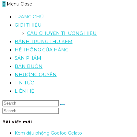
0
Menu
Close
TRANG CHỦ
GIỚI THIỆU
CÂU CHUYỆN THƯƠNG HIỆU
BÁNH TRUNG THU KEM
HỆ THỐNG CỬA HÀNG
SẢN PHẨM
BÁN BUÔN
NHƯỢNG QUYỀN
TIN TỨC
LIÊN HỆ
Bài viết mới
Kem đậu phộng Goofoo Gelato