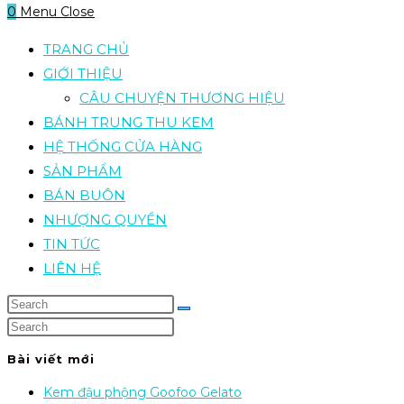
0
Menu
Close
TRANG CHỦ
GIỚI THIỆU
CÂU CHUYỆN THƯƠNG HIỆU
BÁNH TRUNG THU KEM
HỆ THỐNG CỬA HÀNG
SẢN PHẨM
BÁN BUÔN
NHƯỢNG QUYỀN
TIN TỨC
LIÊN HỆ
Bài viết mới
Kem đậu phộng Goofoo Gelato