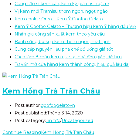
Cung cấp sỉ kem cân, kem ký giá cost cực rẻ
Vị kem mới Tiramisu thơm ngon, ngọt ngào
Kem cookie Oreo – Kem Ý Goofoo Gelato
Kem Ý Goofoo Gelato – Thương hiệu kem Ý hàng đầu Vi
Nhận gia công sản xuất kem theo yêu cầu
Bánh sừng bò kẹp kem thơm ngon, mát lạnh
Cung cấp nguyên liệu pha chế đồ uống giá tốt
Cách làm 8 món kem que tại nhà đơn giản, dễ làm
Tư vấn mở cửa hàng kem thành công, hiệu quả lâu dài
Kem Hồng Trà Trân Châu
Post author:
goofoogelatovn
Post published:
Tháng 3 14, 2020
Post category:
Tin tức
/
Uncategorized
Continue Reading
Kem Hồng Trà Trân Châu