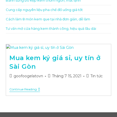
Bánh sừng bò kẹp kem thơm ngon, mát lạnh
Cung cấp nguyên liệu pha chế đồ uống giá tốt
Cách làm 8 món kem que tại nhà đơn giản, dễ làm
Tư vấn mở cửa hàng kem thành công, hiệu quả lâu dài
Mua kem ký giá sỉ, uy tín ở
Sài Gòn
Post
Post
Post
goofoogelatovn
Tháng 7 15, 2021
Tin tức
author:
published:
category:
Mua
Continue Reading
Kem
Ký
Giá
Sỉ,
Uy
Tín