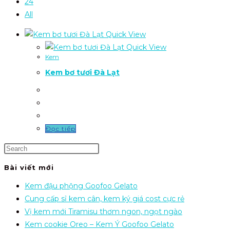
24
All
Quick View
Quick View
Kem
Kem bơ tươi Đà Lạt
Đọc tiếp
Bài viết mới
Kem đậu phộng Goofoo Gelato
Cung cấp sỉ kem cân, kem ký giá cost cực rẻ
Vị kem mới Tiramisu thơm ngon, ngọt ngào
Kem cookie Oreo – Kem Ý Goofoo Gelato