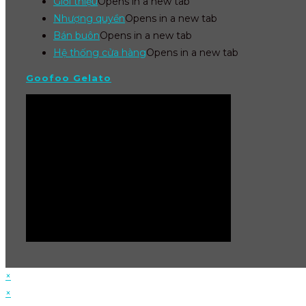
Giới thiệu
Opens in a new tab
Nhượng quyền
Opens in a new tab
Bán buôn
Opens in a new tab
Hệ thống cửa hàng
Opens in a new tab
Goofoo Gelato
×
×