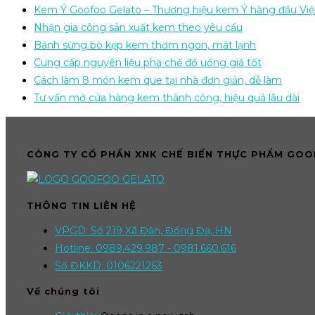
Kem Ý Goofoo Gelato – Thương hiệu kem Ý hàng đầu Vi
Nhận gia công sản xuất kem theo yêu cầu
Bánh sừng bò kẹp kem thơm ngon, mát lạnh
Cung cấp nguyên liệu pha chế đồ uống giá tốt
Cách làm 8 món kem que tại nhà đơn giản, dễ làm
Tư vấn mở cửa hàng kem thành công, hiệu quả lâu dài
CÔNG TY CỔ PHẦN XNK CHẾ BIẾN THỰC PHẨM GO
THÔNG TIN LIÊN HỆ
VPGD: Số 219 Xã Đàn, Đống Đa, HN
Hotline: 0989.429.987 - 0981.660.616
Số ĐKKD: 0106221263
Về chúng tôi