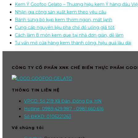
Kem Ý Goofoo Gelato – Thương hiệu kem Ý hàng đầu Vi
Nhận gia công sản xuất kem theo yêu cầu
Bánh sừng bò kẹp kem thơm ngon, mát lạnh
Cung cấp nguyên liệu pha chế đồ uống giá tốt
Cách làm 8 món kem que tại nhà đơn giản, dễ làm
Tư vấn mở cửa hàng kem thành công, hiệu quả lâu dài
CÔNG TY CỔ PHẦN XNK CHẾ BIẾN THỰC PHẨM GO
THÔNG TIN LIÊN HỆ
VPGD: Số 219 Xã Đàn, Đống Đa, HN
Hotline: 0989.429.987 - 0981.660.616
Số ĐKKD: 0106221263
Về chúng tôi