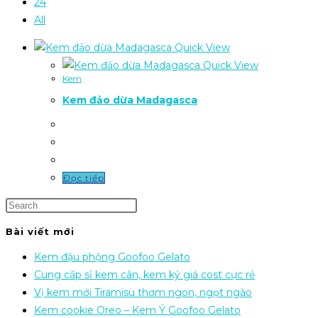
24
All
Quick View
Quick View
Kem
Kem đảo dừa Madagasca
Đọc tiếp
Bài viết mới
Kem đậu phộng Goofoo Gelato
Cung cấp sỉ kem cân, kem ký giá cost cực rẻ
Vị kem mới Tiramisu thơm ngon, ngọt ngào
Kem cookie Oreo – Kem Ý Goofoo Gelato