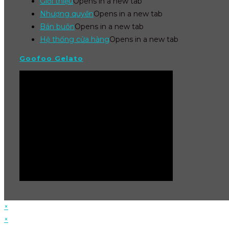
Giới thiệu
Opens in a new tab
Nhượng quyền
Opens in a new tab
Bán buôn
Opens in a new tab
Hệ thống cửa hàng
Opens in a new tab
Goofoo Gelato
×
×