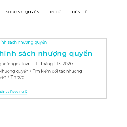
NHƯỢNG QUYỀN
TIN TỨC
LIÊN HỆ
hính sách nhượng quyền
st
Post
goofoogelatovn
Tháng 1 13, 2020
hor:
published:
st
Nhượng quyền
/
Tìm kiếm đối tác nhượng
tegory:
yền
/
Tin tức
Chính
tinue Reading
Sách
Nhượng
Quyền