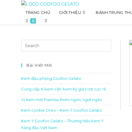
Skip
to
TRANG CHỦ
GIỚI THIỆU
BÁNH TRUNG TH
content
Toggle
0
website
search
Bài Viết Mới
Kem đậu phộng Goofoo Gelato
Cung cấp sỉ kem cân, kem ký giá cost cực rẻ
Vị kem mới Tiramisu thơm ngon, ngọt ngào
Kem cookie Oreo – Kem Ý Goofoo Gelato
Kem Ý Goofoo Gelato – Thương hiệu kem Ý
hàng đầu Việt Nam