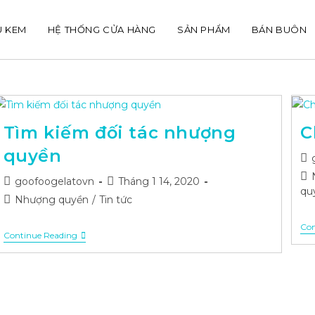
U KEM
HỆ THỐNG CỬA HÀNG
SẢN PHẨM
BÁN BUÔN
Tìm kiếm đối tác nhượng
C
quyền
Po
aut
Po
Post
Post
goofoogelatovn
Tháng 1 14, 2020
ca
qu
author:
published:
Post
Nhượng quyền
/
Tin tức
category:
Con
Tìm
Continue Reading
Kiếm
Đối
Tác
Nhượng
Quyền