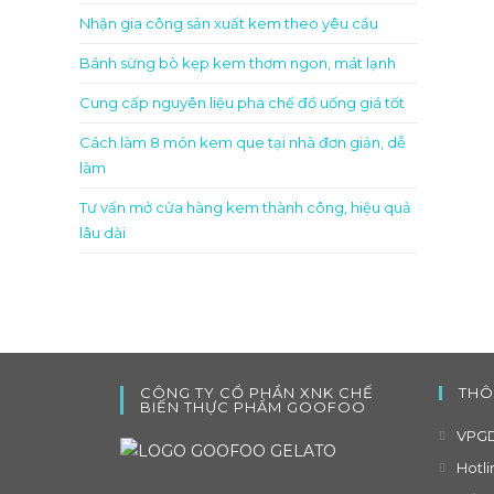
Nhận gia công sản xuất kem theo yêu cầu
Bánh sừng bò kẹp kem thơm ngon, mát lạnh
Cung cấp nguyên liệu pha chế đồ uống giá tốt
Cách làm 8 món kem que tại nhà đơn giản, dễ
làm
Tư vấn mở cửa hàng kem thành công, hiệu quả
lâu dài
CÔNG TY CỔ PHẦN XNK CHẾ
THÔ
BIẾN THỰC PHẨM GOOFOO
VPGD
Hotli