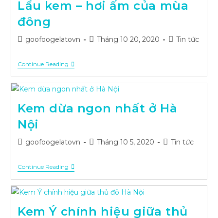
Lẩu kem – hơi ấm của mùa
Sài
Gòn
đông
Post
Post
Post
goofoogelatovn
Tháng 10 20, 2020
Tin tức
author:
published:
category:
Lẩu
Continue Reading
Kem
–
Hơi
Ấm
Của
Kem dừa ngon nhất ở Hà
Mùa
Đông
Nội
Post
Post
Post
goofoogelatovn
Tháng 10 5, 2020
Tin tức
author:
published:
category:
Kem
Continue Reading
Dừa
Ngon
Nhất
Ở
Hà
Kem Ý chính hiệu giữa thủ
Nội