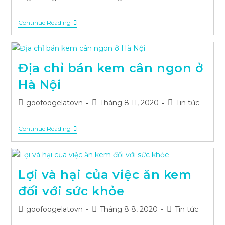
author:
published:
category:
Kem
Continue Reading
Que
Goofoo
Ăn
Là
Mê
Địa chỉ bán kem cân ngon ở
Hà Nội
Post
Post
Post
goofoogelatovn
Tháng 8 11, 2020
Tin tức
author:
published:
category:
Địa
Continue Reading
Chỉ
Bán
Kem
Cân
Ngon
Lợi và hại của việc ăn kem
Ở
Hà
đối với sức khỏe
Nội
Post
Post
Post
goofoogelatovn
Tháng 8 8, 2020
Tin tức
author:
published:
category: