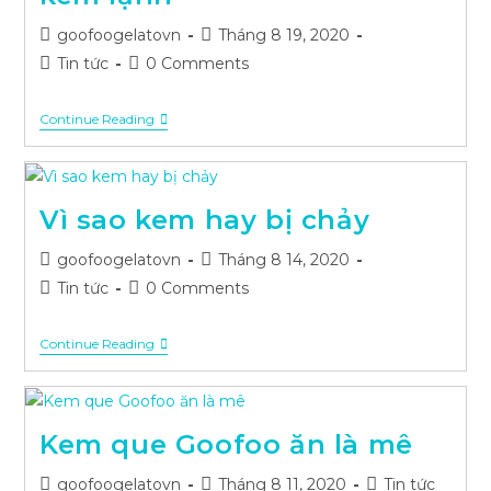
Khác
Post
Post
Biệt
goofoogelatovn
Tháng 8 19, 2020
author:
published:
Post
Post
Tin tức
0 Comments
category:
comments:
Hướng
Continue Reading
Dẫn
Làm
Bánh
Mochi
Kem
Vì sao kem hay bị chảy
Lạnh
Post
Post
goofoogelatovn
Tháng 8 14, 2020
author:
published:
Post
Post
Tin tức
0 Comments
category:
comments:
Vì
Continue Reading
Sao
Kem
Hay
Bị
Chảy
Kem que Goofoo ăn là mê
Post
Post
Post
goofoogelatovn
Tháng 8 11, 2020
Tin tức