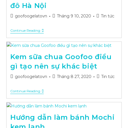
đô Hà Nội
Post
Post
Post
goofoogelatovn
Tháng 9 10, 2020
Tin tức
author:
published:
category:
Kem
Continue Reading
Ý
Chính
Hiệu
Giữa
Thủ
Kem sữa chua Goofoo điều
Đô
Hà
gì tạo nên sự khác biệt
Nội
Post
Post
Post
goofoogelatovn
Tháng 8 27, 2020
Tin tức
author:
published:
category:
Kem
Continue Reading
Sữa
Chua
Goofoo
Điều
Gì
Hướng dẫn làm bánh Mochi
Tạo
Nên
kem lạnh
Sự