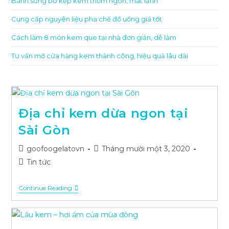
Bánh sừng bò kẹp kem thơm ngon, mát lạnh
Cung cấp nguyên liệu pha chế đồ uống giá tốt
Cách làm 8 món kem que tại nhà đơn giản, dễ làm
Tư vấn mở cửa hàng kem thành công, hiệu quả lâu dài
Địa chỉ kem dừa ngon tại
Sài Gòn
Post
Post
goofoogelatovn
Tháng mười một 3, 2020
author:
published:
Post
Tin tức
category:
Địa
Continue Reading
Chỉ
Kem
Dừa
Ngon
Tại